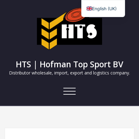
English (UK)
Nederlands
HTS | Hofman Top Sport BV
Distributor wholesale, import, export and logistics company.
Toggle
navigation