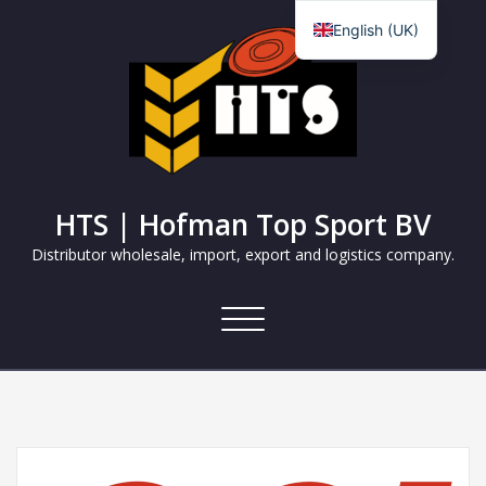
English (UK)
Nederlands
HTS | Hofman Top Sport BV
Distributor wholesale, import, export and logistics company.
Toggle
navigation