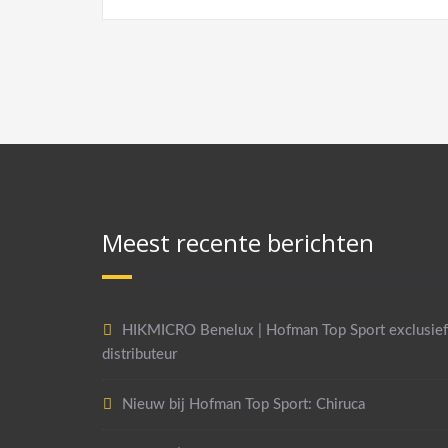
Meest recente berichten
HIKMICRO Benelux | Hofman Top Sport exclusief
distributeur
Nieuw bij Hofman Top Sport: Chiruca